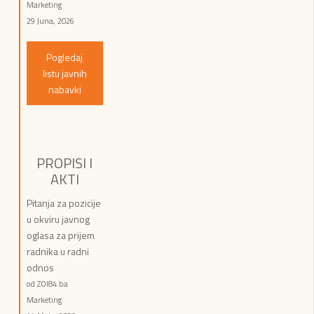
Marketing
29 Juna, 2026
Pogledaj
listu javnih
nabavki
PROPISI I
AKTI
Pitanja za pozicije
u okviru javnog
oglasa za prijem
radnika u radni
odnos
od ZOI84.ba
Marketing