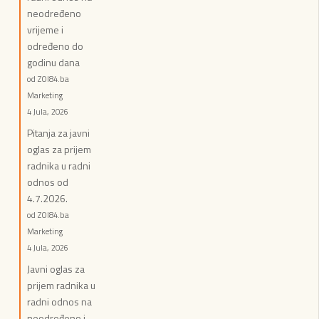
neodređeno
vrijeme i
određeno do
godinu dana
od ZOI84.ba
Marketing
4 Jula, 2026
Pitanja za javni
oglas za prijem
radnika u radni
odnos od
4.7.2026.
od ZOI84.ba
Marketing
4 Jula, 2026
Javni oglas za
prijem radnika u
radni odnos na
neodređeno i