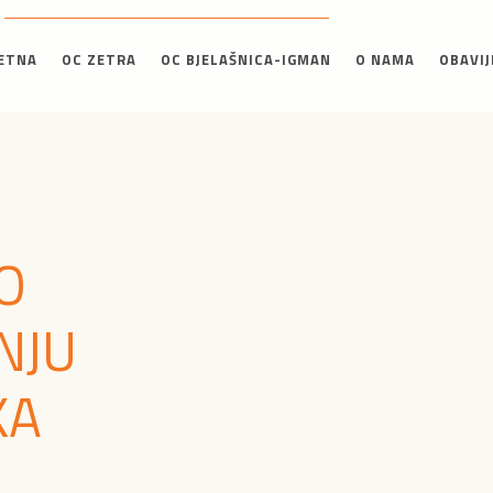
ETNA
OC ZETRA
OC BJELAŠNICA-IGMAN
O NAMA
OBAVIJ
O
NJU
KA