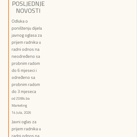
POSLJEDNJE
NOVOSTI
Odluka o
poništenju dijela
javnog oglasa za
prijem radnika u
radni odnos na
neodređeno sa
probnim radom
do 6 mjeseci i
određeno sa
probnim radom
do 3 mjeseca
od ZOI84.ba
Marketing
14 Jula, 2026
Javni oglas za
prijem radnika u
radni odnos na