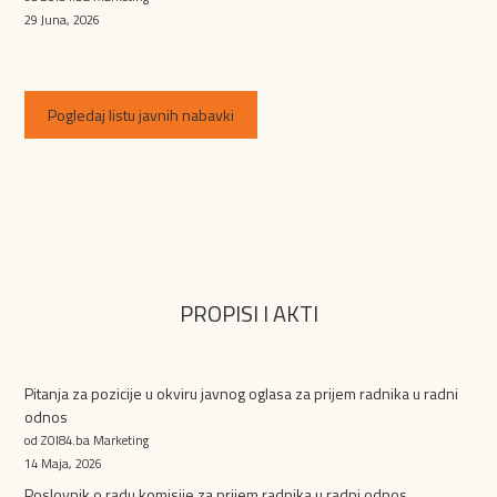
29 Juna, 2026
Pogledaj listu javnih nabavki
PROPISI I AKTI
Pitanja za pozicije u okviru javnog oglasa za prijem radnika u radni
odnos
od ZOI84.ba Marketing
14 Maja, 2026
Poslovnik o radu komisije za prijem radnika u radni odnos