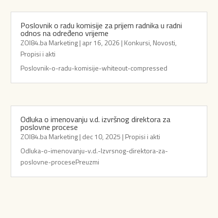
Poslovnik o radu komisije za prijem radnika u radni
odnos na određeno vrijeme
ZOI84.ba Marketing
|
apr 16, 2026
|
Konkursi
,
Novosti
,
Propisi i akti
Poslovnik-o-radu-komisije-whiteout-compressed
Odluka o imenovanju v.d. izvršnog direktora za
poslovne procese
ZOI84.ba Marketing
|
dec 10, 2025
|
Propisi i akti
Odluka-o-imenovanju-v.d.-Izvrsnog-direktora-za-
poslovne-procesePreuzmi