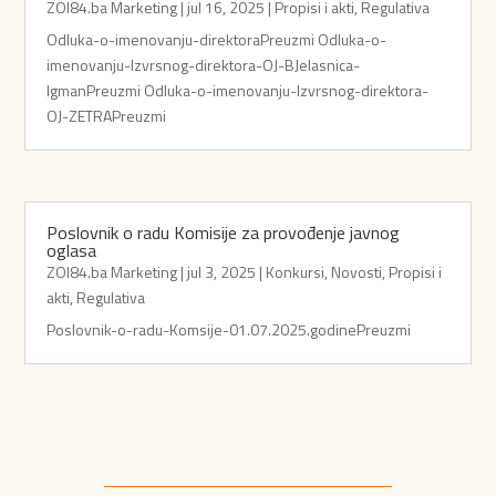
ZOI84.ba Marketing
|
jul 16, 2025
|
Propisi i akti
,
Regulativa
Odluka-o-imenovanju-direktoraPreuzmi Odluka-o-
imenovanju-Izvrsnog-direktora-OJ-BJelasnica-
IgmanPreuzmi Odluka-o-imenovanju-Izvrsnog-direktora-
OJ-ZETRAPreuzmi
Poslovnik o radu Komisije za provođenje javnog
oglasa
ZOI84.ba Marketing
|
jul 3, 2025
|
Konkursi
,
Novosti
,
Propisi i
akti
,
Regulativa
Poslovnik-o-radu-Komsije-01.07.2025.godinePreuzmi