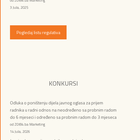
od ZOI84.ba Marketing
3 Jula, 2025
Pogledaj listu regulativa
KONKURSI
Odluka o poništenju dijela javnog oglasa za prijem
radnika u radni odnos na neodređeno sa probnim radom
do 6 mjeseci i određeno sa probnim radom do 3 mjeseca
od ZOI84.ba Marketing
14 Jula, 2026