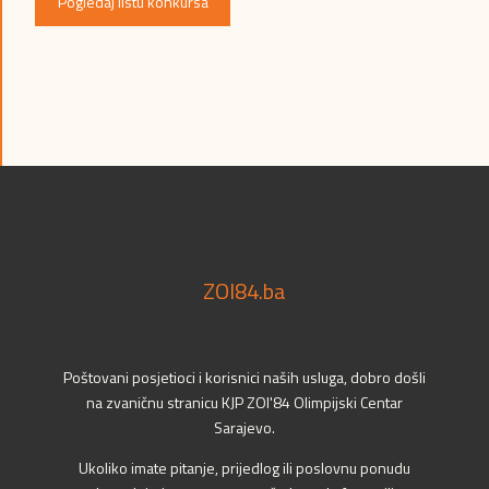
Pogledaj listu konkursa
ZOI84.ba
Poštovani posjetioci i korisnici naših usluga, dobro došli
na zvaničnu stranicu KJP ZOI'84 Olimpijski Centar
Sarajevo.
Ukoliko imate pitanje, prijedlog ili poslovnu ponudu