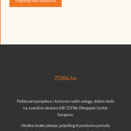
Pogledaj listu konkursa
ZOI84.ba
Poštovani posjetioci i korisnici naših usluga, dobro došli
na zvaničnu stranicu KJP ZOI'84 Olimpijski Centar
Sarajevo.
Ukoliko imate pitanje, prijedlog ili poslovnu ponudu