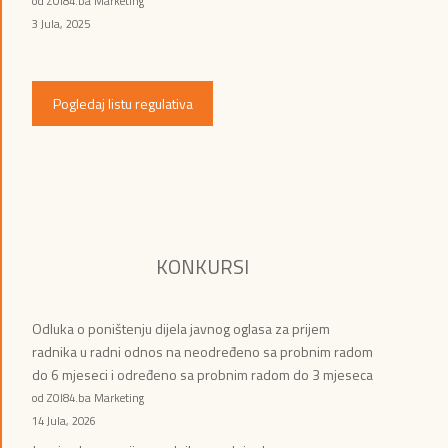
od ZOI84.ba Marketing
3 Jula, 2025
Pogledaj listu regulativa
KONKURSI
Odluka o poništenju dijela javnog oglasa za prijem
radnika u radni odnos na neodređeno sa probnim radom
do 6 mjeseci i određeno sa probnim radom do 3 mjeseca
od ZOI84.ba Marketing
14 Jula, 2026