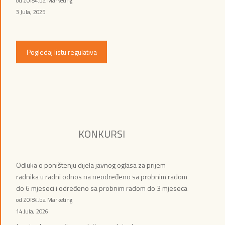
od ZOI84.ba Marketing
3 Jula, 2025
Pogledaj listu regulativa
KONKURSI
Odluka o poništenju dijela javnog oglasa za prijem
radnika u radni odnos na neodređeno sa probnim radom
do 6 mjeseci i određeno sa probnim radom do 3 mjeseca
od ZOI84.ba Marketing
14 Jula, 2026