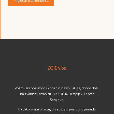
Pogledaj listu konkursa
ZOI84.ba
Poštovani posjetioci i korisnici naših usluga, dobro došli
na zvaničnu stranicu KJP ZOI'84 Olimpijski Centar
Sarajevo.
Ukoliko imate pitanje, prijedlog ili poslovnu ponudu