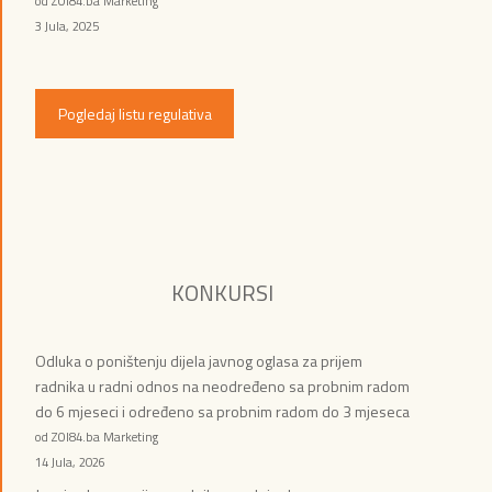
od ZOI84.ba Marketing
3 Jula, 2025
Pogledaj listu regulativa
KONKURSI
Odluka o poništenju dijela javnog oglasa za prijem
radnika u radni odnos na neodređeno sa probnim radom
do 6 mjeseci i određeno sa probnim radom do 3 mjeseca
od ZOI84.ba Marketing
14 Jula, 2026