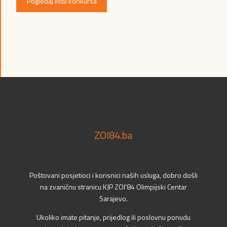
Pogledaj listu konkursa
ZOI84.ba
Poštovani posjetioci i korisnici naših usluga, dobro došli
na zvaničnu stranicu KJP ZOI'84 Olimpijski Centar
Sarajevo.
Ukoliko imate pitanje, prijedlog ili poslovnu ponudu