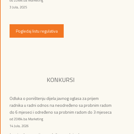
od ZOI84.ba Marketing
3 Jula, 2025
Pogledaj listu regulativa
KONKURSI
Odluka o poništenju dijela javnog oglasa za prijem
radnika u radni odnos na neodređeno sa probnim radom
do 6 mjeseci i određeno sa probnim radom do 3 mjeseca
od ZOI84.ba Marketing
14 Jula, 2026