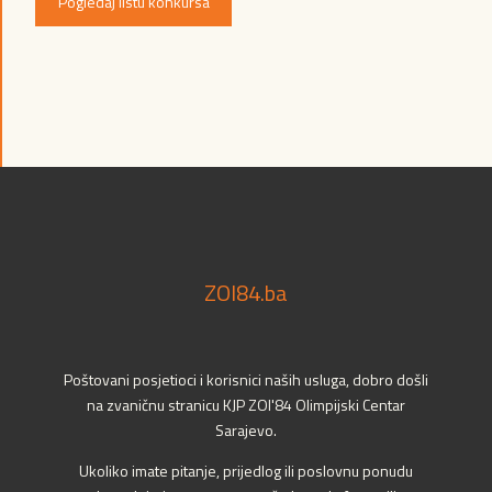
Pogledaj listu konkursa
ZOI84.ba
Poštovani posjetioci i korisnici naših usluga, dobro došli
na zvaničnu stranicu KJP ZOI'84 Olimpijski Centar
Sarajevo.
Ukoliko imate pitanje, prijedlog ili poslovnu ponudu