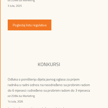
od ZOI84.ba Marketing
3 Jula, 2025
Pogledaj listu regulativa
KONKURSI
Odluka o poništenju dijela javnog oglasa za prijem
radnika u radni odnos na neodređeno sa probnim radom
do 6 mjeseci i određeno sa probnim radom do 3 mjeseca
od ZOI84.ba Marketing
14 Jula, 2026