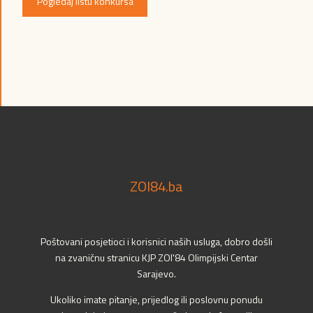
Pogledaj listu konkursa
ZOI84.ba
Poštovani posjetioci i korisnici naših usluga, dobro došli
na zvaničnu stranicu KJP ZOI'84 Olimpijski Centar
Sarajevo.
Ukoliko imate pitanje, prijedlog ili poslovnu ponudu