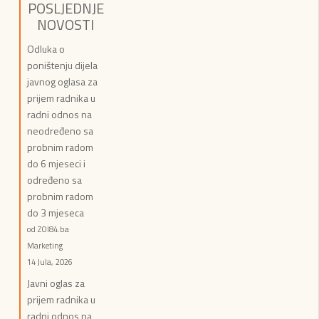
POSLJEDNJE
NOVOSTI
Odluka o
poništenju dijela
javnog oglasa za
prijem radnika u
radni odnos na
neodređeno sa
probnim radom
do 6 mjeseci i
određeno sa
probnim radom
do 3 mjeseca
od ZOI84.ba
Marketing
14 Jula, 2026
Javni oglas za
prijem radnika u
radni odnos na