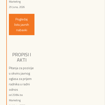
Marketing
29 Juna, 2026
Pogledaj
listu javnih
nabavki
PROPISI I
AKTI
Pitanja za pozicije
u okviru javnog
oglasa za prijem
radnika u radni
odnos
od ZOI84.ba
Marketing