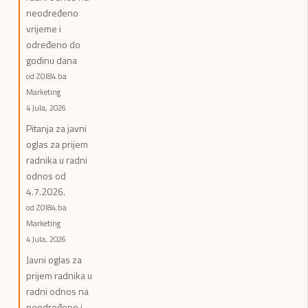
neodređeno
vrijeme i
određeno do
godinu dana
od ZOI84.ba
Marketing
4 Jula, 2026
Pitanja za javni
oglas za prijem
radnika u radni
odnos od
4.7.2026.
od ZOI84.ba
Marketing
4 Jula, 2026
Javni oglas za
prijem radnika u
radni odnos na
neodređeno i