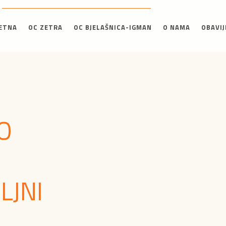
ETNA
OC ZETRA
OC BJELAŠNICA-IGMAN
O NAMA
OBAVIJ
O
LJNI