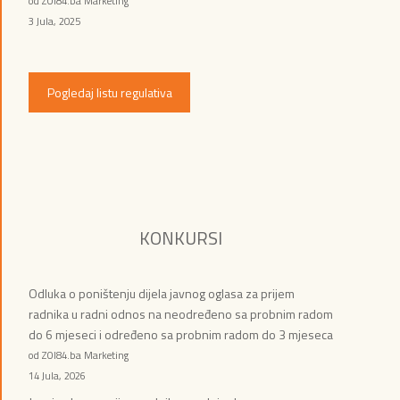
od ZOI84.ba Marketing
3 Jula, 2025
Pogledaj listu regulativa
KONKURSI
Odluka o poništenju dijela javnog oglasa za prijem
radnika u radni odnos na neodređeno sa probnim radom
do 6 mjeseci i određeno sa probnim radom do 3 mjeseca
od ZOI84.ba Marketing
14 Jula, 2026