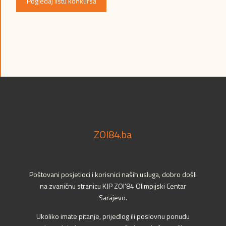
Pogledaj listu konkursa
ZOI84.ba
Poštovani posjetioci i korisnici naših usluga, dobro došli
na zvaničnu stranicu KJP ZOI'84 Olimpijski Centar
Sarajevo.
Ukoliko imate pitanje, prijedlog ili poslovnu ponudu