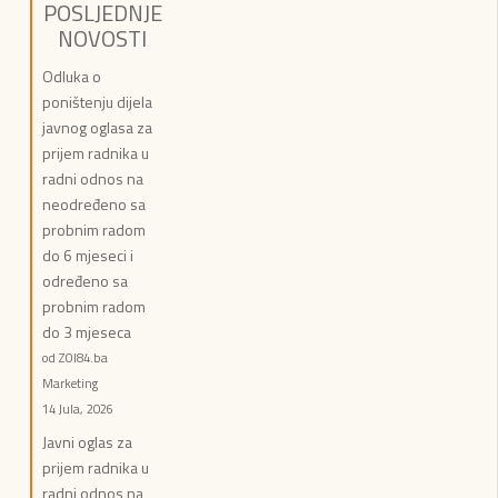
POSLJEDNJE
NOVOSTI
Odluka o
poništenju dijela
javnog oglasa za
prijem radnika u
radni odnos na
neodređeno sa
probnim radom
do 6 mjeseci i
određeno sa
probnim radom
do 3 mjeseca
od ZOI84.ba
Marketing
14 Jula, 2026
Javni oglas za
prijem radnika u
radni odnos na