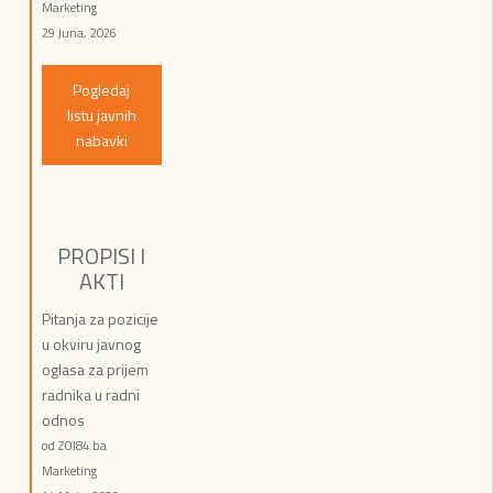
Marketing
29 Juna, 2026
Pogledaj
listu javnih
nabavki
PROPISI I
AKTI
Pitanja za pozicije
u okviru javnog
oglasa za prijem
radnika u radni
odnos
od ZOI84.ba
Marketing