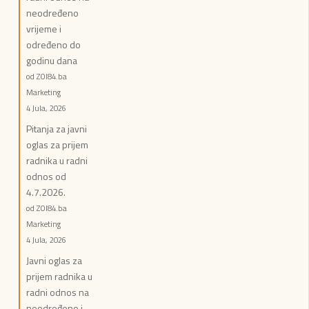
neodređeno
vrijeme i
određeno do
godinu dana
od ZOI84.ba
Marketing
4 Jula, 2026
Pitanja za javni
oglas za prijem
radnika u radni
odnos od
4.7.2026.
od ZOI84.ba
Marketing
4 Jula, 2026
Javni oglas za
prijem radnika u
radni odnos na
neodređeno i