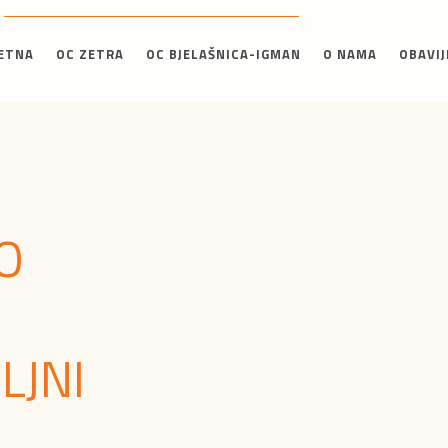
ETNA
OC ZETRA
OC BJELAŠNICA-IGMAN
O NAMA
OBAVIJ
O
LJNI