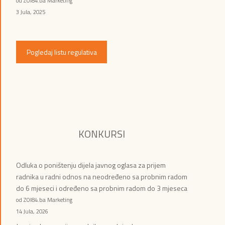
od ZOI84.ba Marketing
3 Jula, 2025
Pogledaj listu regulativa
KONKURSI
Odluka o poništenju dijela javnog oglasa za prijem
radnika u radni odnos na neodređeno sa probnim radom
do 6 mjeseci i određeno sa probnim radom do 3 mjeseca
od ZOI84.ba Marketing
14 Jula, 2026