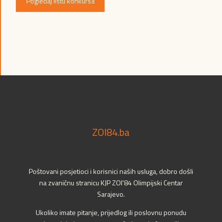
Pogledaj listu konkursa
ZOI84.ba
Poštovani posjetioci i korisnici naših usluga, dobro došli
na zvaničnu stranicu KJP ZOI'84 Olimpijski Centar
Sarajevo.
Ukoliko imate pitanje, prijedlog ili poslovnu ponudu