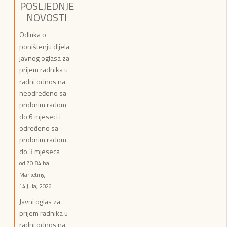
POSLJEDNJE
NOVOSTI
Odluka o
poništenju dijela
javnog oglasa za
prijem radnika u
radni odnos na
neodređeno sa
probnim radom
do 6 mjeseci i
određeno sa
probnim radom
do 3 mjeseca
od ZOI84.ba
Marketing
14 Jula, 2026
Javni oglas za
prijem radnika u
radni odnos na