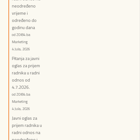
neodređeno
vrijeme i
određeno do
godinu dana
od ZOI84.ba
Marketing
4 Jula, 2026
Pitanja za javni
oglas za prijem
radnika u radni
odnos od
4.7.2026.
od ZOI84.ba
Marketing
4 Jula, 2026
Javni oglas za
prijem radnika u
radni odnos na
neodređeno i