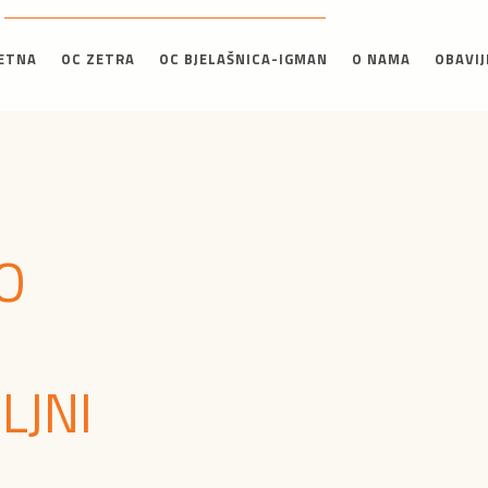
ETNA
OC ZETRA
OC BJELAŠNICA-IGMAN
O NAMA
OBAVIJ
O
LJNI