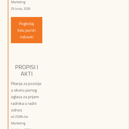
Marketing
29 Juna, 2026
Pogledaj
listu javnih
nabavki
PROPISI I
AKTI
Pitanja za pozicije
u okviru javnog
oglasa za prijem
radnika u radni
odnos
od ZOI84.ba
Marketing