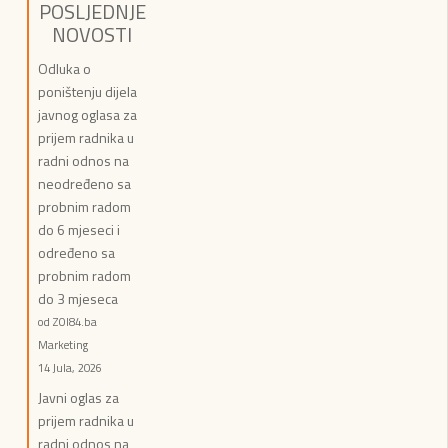
POSLJEDNJE
NOVOSTI
Odluka o
poništenju dijela
javnog oglasa za
prijem radnika u
radni odnos na
neodređeno sa
probnim radom
do 6 mjeseci i
određeno sa
probnim radom
do 3 mjeseca
od ZOI84.ba
Marketing
14 Jula, 2026
Javni oglas za
prijem radnika u
radni odnos na