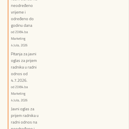
neodređeno
vrijeme i
određeno do
godinu dana
od ZOI84.ba
Marketing
4 Jula, 2026
Pitanja za javni
oglas za prijem
radnika u radni
odnos od
4.7.2026.
od ZOI84.ba
Marketing
4 Jula, 2026
Javni oglas za
prijem radnika u
radni odnos na
neodređeno i