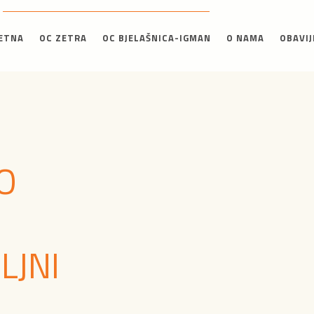
ETNA
OC ZETRA
OC BJELAŠNICA-IGMAN
O NAMA
OBAVIJ
O
LJNI