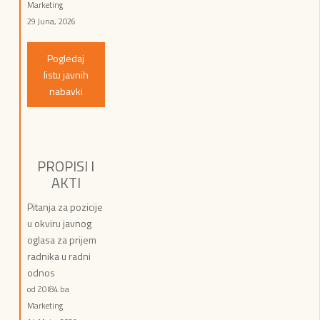
Marketing
29 Juna, 2026
Pogledaj
listu javnih
nabavki
PROPISI I
AKTI
Pitanja za pozicije
u okviru javnog
oglasa za prijem
radnika u radni
odnos
od ZOI84.ba
Marketing