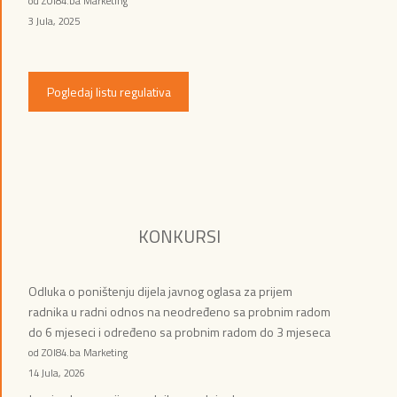
od ZOI84.ba Marketing
3 Jula, 2025
Pogledaj listu regulativa
KONKURSI
Odluka o poništenju dijela javnog oglasa za prijem
radnika u radni odnos na neodređeno sa probnim radom
do 6 mjeseci i određeno sa probnim radom do 3 mjeseca
od ZOI84.ba Marketing
14 Jula, 2026