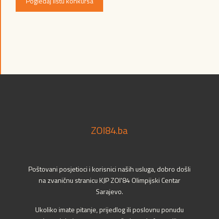
Pogledaj listu konkursa
ZOI84.ba
Poštovani posjetioci i korisnici naših usluga, dobro došli
na zvaničnu stranicu KJP ZOI'84 Olimpijski Centar
Sarajevo.
Ukoliko imate pitanje, prijedlog ili poslovnu ponudu