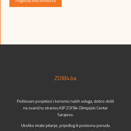
Pogledaj listu konkursa
ZOI84.ba
Poštovani posjetioci i korisnici naših usluga, dobro došli
na zvaničnu stranicu KJP ZOI'84 Olimpijski Centar
Sarajevo.
Ukoliko imate pitanje, prijedlog ili poslovnu ponudu