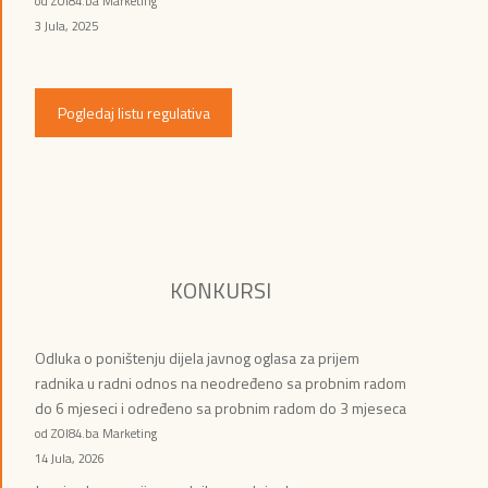
od ZOI84.ba Marketing
3 Jula, 2025
Pogledaj listu regulativa
KONKURSI
Odluka o poništenju dijela javnog oglasa za prijem
radnika u radni odnos na neodređeno sa probnim radom
do 6 mjeseci i određeno sa probnim radom do 3 mjeseca
od ZOI84.ba Marketing
14 Jula, 2026