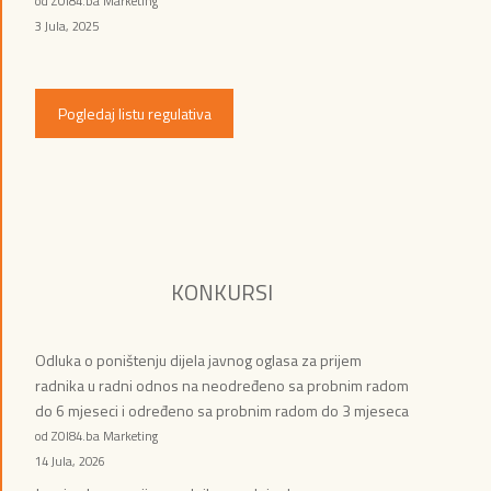
od ZOI84.ba Marketing
3 Jula, 2025
Pogledaj listu regulativa
KONKURSI
Odluka o poništenju dijela javnog oglasa za prijem
radnika u radni odnos na neodređeno sa probnim radom
do 6 mjeseci i određeno sa probnim radom do 3 mjeseca
od ZOI84.ba Marketing
14 Jula, 2026