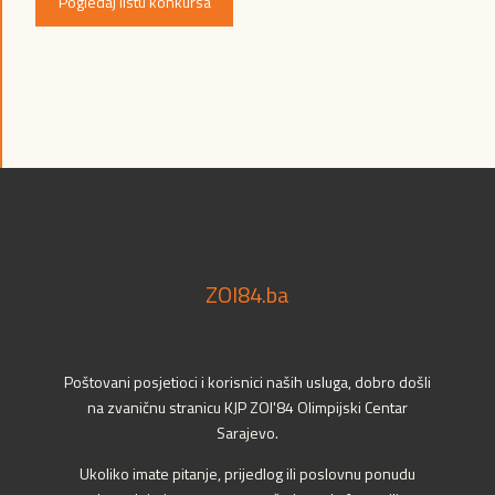
Pogledaj listu konkursa
ZOI84.ba
Poštovani posjetioci i korisnici naših usluga, dobro došli
na zvaničnu stranicu KJP ZOI'84 Olimpijski Centar
Sarajevo.
Ukoliko imate pitanje, prijedlog ili poslovnu ponudu