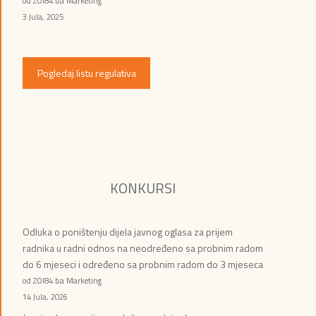
od ZOI84.ba Marketing
3 Jula, 2025
Pogledaj listu regulativa
KONKURSI
Odluka o poništenju dijela javnog oglasa za prijem
radnika u radni odnos na neodređeno sa probnim radom
do 6 mjeseci i određeno sa probnim radom do 3 mjeseca
od ZOI84.ba Marketing
14 Jula, 2026