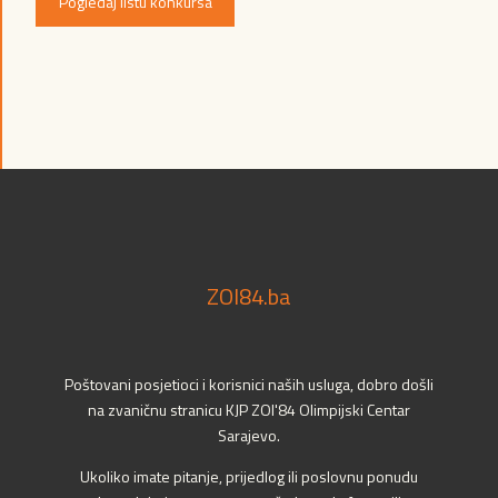
Pogledaj listu konkursa
ZOI84.ba
Poštovani posjetioci i korisnici naših usluga, dobro došli
na zvaničnu stranicu KJP ZOI'84 Olimpijski Centar
Sarajevo.
Ukoliko imate pitanje, prijedlog ili poslovnu ponudu