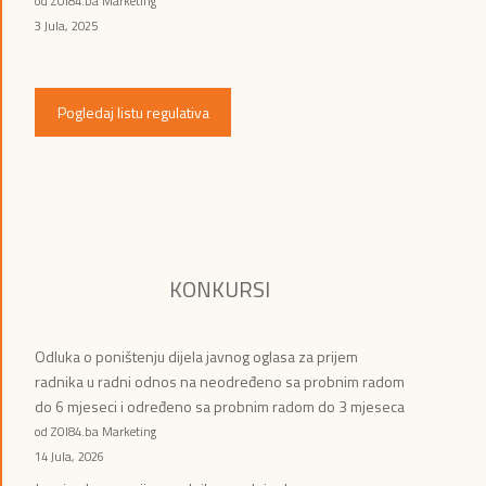
od ZOI84.ba Marketing
3 Jula, 2025
Pogledaj listu regulativa
KONKURSI
Odluka o poništenju dijela javnog oglasa za prijem
radnika u radni odnos na neodređeno sa probnim radom
do 6 mjeseci i određeno sa probnim radom do 3 mjeseca
od ZOI84.ba Marketing
14 Jula, 2026