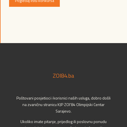
Pogledaj listu konkursa
ZOI84.ba
Poštovani posjetioci i korisnici naših usluga, dobro došli
na zvaničnu stranicu KJP ZOI'84 Olimpijski Centar
Sarajevo.
Ukoliko imate pitanje, prijedlog ili poslovnu ponudu