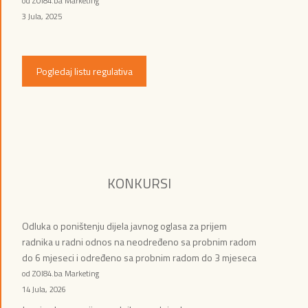
od ZOI84.ba Marketing
3 Jula, 2025
Pogledaj listu regulativa
KONKURSI
Odluka o poništenju dijela javnog oglasa za prijem
radnika u radni odnos na neodređeno sa probnim radom
do 6 mjeseci i određeno sa probnim radom do 3 mjeseca
od ZOI84.ba Marketing
14 Jula, 2026