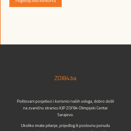
Pogledaj listu konkursa
ZOI84.ba
Poštovani posjetioci i korisnici naših usluga, dobro došli
na zvaničnu stranicu KJP ZOI'84 Olimpijski Centar
Sarajevo.
Ukoliko imate pitanje, prijedlog ili poslovnu ponudu