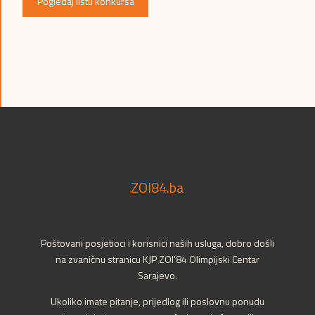
Pogledaj listu konkursa
ZOI84.ba
Poštovani posjetioci i korisnici naših usluga, dobro došli
na zvaničnu stranicu KJP ZOI'84 Olimpijski Centar
Sarajevo.
Ukoliko imate pitanje, prijedlog ili poslovnu ponudu