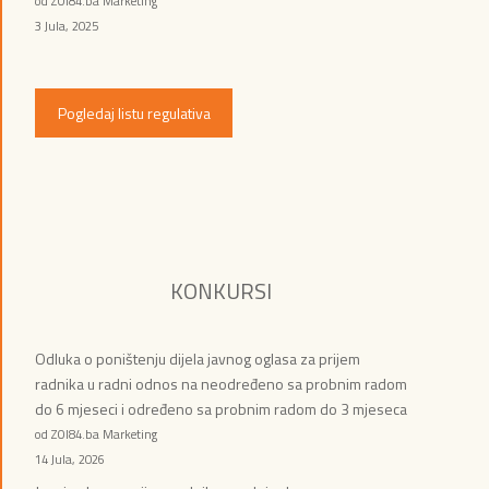
od ZOI84.ba Marketing
3 Jula, 2025
Pogledaj listu regulativa
KONKURSI
Odluka o poništenju dijela javnog oglasa za prijem
radnika u radni odnos na neodređeno sa probnim radom
do 6 mjeseci i određeno sa probnim radom do 3 mjeseca
od ZOI84.ba Marketing
14 Jula, 2026