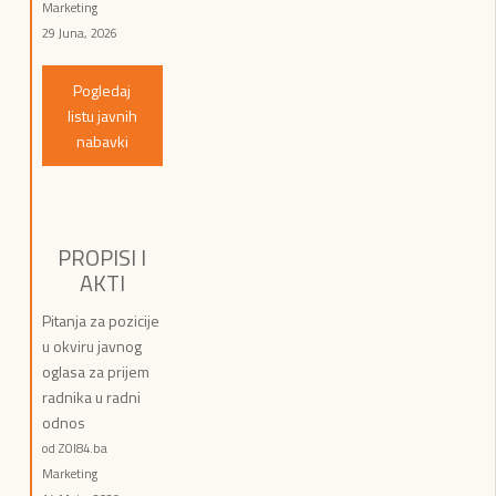
Marketing
29 Juna, 2026
Pogledaj
listu javnih
nabavki
PROPISI I
AKTI
Pitanja za pozicije
u okviru javnog
oglasa za prijem
radnika u radni
odnos
od ZOI84.ba
Marketing