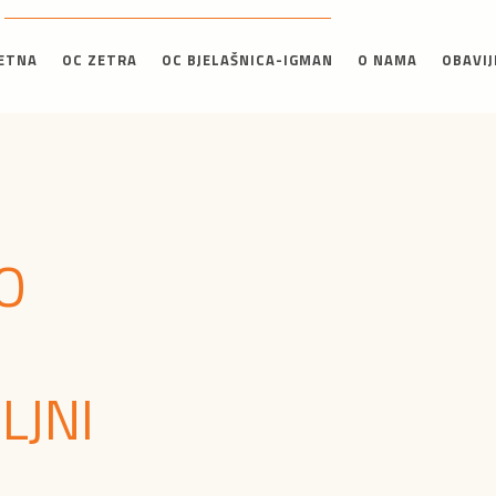
ETNA
OC ZETRA
OC BJELAŠNICA-IGMAN
O NAMA
OBAVIJ
O
LJNI