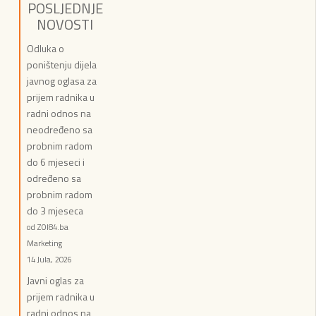
POSLJEDNJE
NOVOSTI
Odluka o
poništenju dijela
javnog oglasa za
prijem radnika u
radni odnos na
neodređeno sa
probnim radom
do 6 mjeseci i
određeno sa
probnim radom
do 3 mjeseca
od ZOI84.ba
Marketing
14 Jula, 2026
Javni oglas za
prijem radnika u
radni odnos na