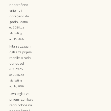
neodređeno
vrijeme i
određeno do
godinu dana
od ZOI84.ba
Marketing
4 Jula, 2026
Pitanja za javni
oglas za prijem
radnika u radni
odnos od
4.7.2026.
od ZOI84.ba
Marketing
4 Jula, 2026
Javni oglas za
prijem radnika u
radni odnos na
neodređeno i