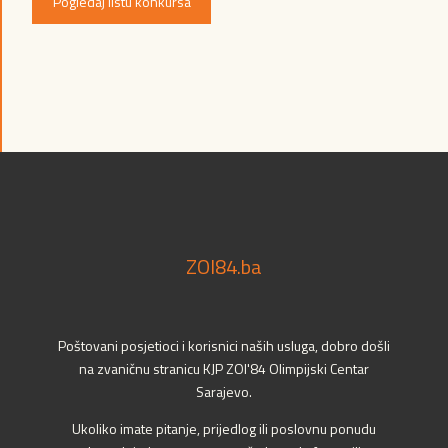
Pogledaj listu konkursa
ZOI84.ba
Poštovani posjetioci i korisnici naših usluga, dobro došli
na zvaničnu stranicu KJP ZOI'84 Olimpijski Centar
Sarajevo.
Ukoliko imate pitanje, prijedlog ili poslovnu ponudu