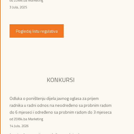
od ZOI84.ba Marketing
3 Jula, 2025
Pogledaj listu regulativa
KONKURSI
Odluka o poništenju dijela javnog oglasa za prijem
radnika u radni odnos na neodređeno sa probnim radom
do 6 mjeseci i određeno sa probnim radom do 3 mjeseca
od ZOI84.ba Marketing
14 Jula, 2026