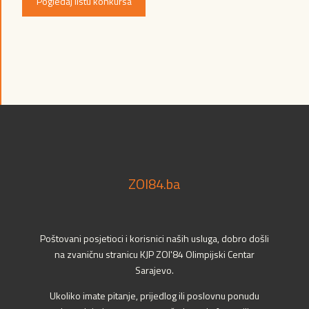
Pogledaj listu konkursa
ZOI84.ba
Poštovani posjetioci i korisnici naših usluga, dobro došli
na zvaničnu stranicu KJP ZOI'84 Olimpijski Centar
Sarajevo.
Ukoliko imate pitanje, prijedlog ili poslovnu ponudu