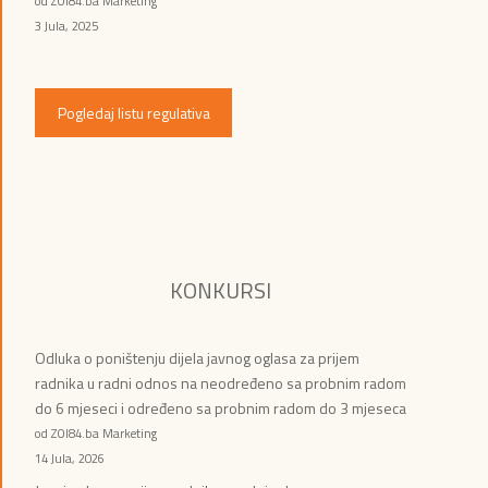
od ZOI84.ba Marketing
3 Jula, 2025
Pogledaj listu regulativa
KONKURSI
Odluka o poništenju dijela javnog oglasa za prijem
radnika u radni odnos na neodređeno sa probnim radom
do 6 mjeseci i određeno sa probnim radom do 3 mjeseca
od ZOI84.ba Marketing
14 Jula, 2026