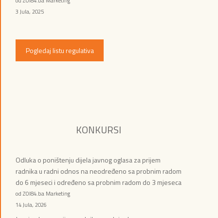
od ZOI84.ba Marketing
3 Jula, 2025
Pogledaj listu regulativa
KONKURSI
Odluka o poništenju dijela javnog oglasa za prijem
radnika u radni odnos na neodređeno sa probnim radom
do 6 mjeseci i određeno sa probnim radom do 3 mjeseca
od ZOI84.ba Marketing
14 Jula, 2026