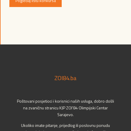
Pogledaj listu konkursa
ZOI84.ba
Poštovani posjetioci i korisnici naših usluga, dobro došli
na zvaničnu stranicu KJP ZOI'84 Olimpijski Centar
Sarajevo.
Ukoliko imate pitanje, prijedlog ili poslovnu ponudu