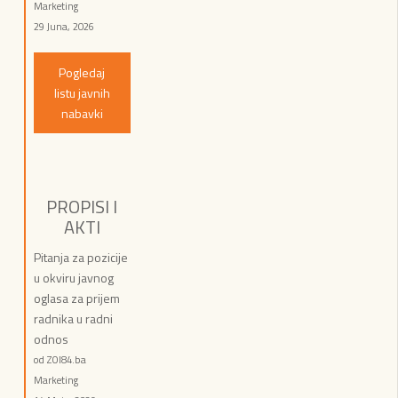
Marketing
29 Juna, 2026
Pogledaj
listu javnih
nabavki
PROPISI I
AKTI
Pitanja za pozicije
u okviru javnog
oglasa za prijem
radnika u radni
odnos
od ZOI84.ba
Marketing