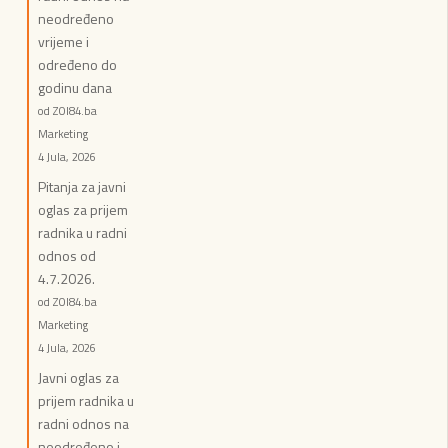
neodređeno
vrijeme i
određeno do
godinu dana
od ZOI84.ba
Marketing
4 Jula, 2026
Pitanja za javni
oglas za prijem
radnika u radni
odnos od
4.7.2026.
od ZOI84.ba
Marketing
4 Jula, 2026
Javni oglas za
prijem radnika u
radni odnos na
neodređeno i