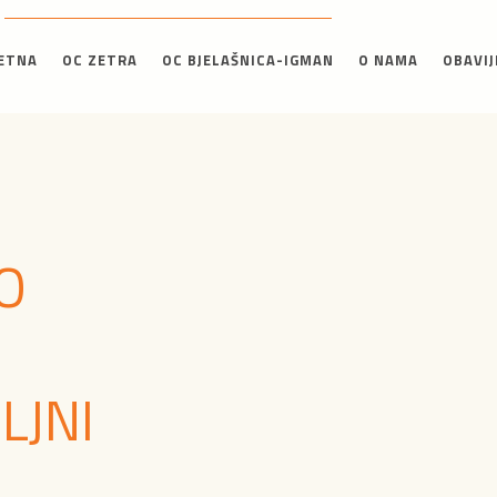
ETNA
OC ZETRA
OC BJELAŠNICA-IGMAN
O NAMA
OBAVIJ
O
LJNI