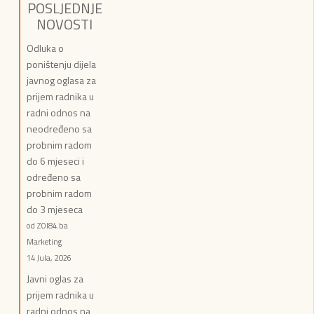
POSLJEDNJE
NOVOSTI
Odluka o
poništenju dijela
javnog oglasa za
prijem radnika u
radni odnos na
neodređeno sa
probnim radom
do 6 mjeseci i
određeno sa
probnim radom
do 3 mjeseca
od ZOI84.ba
Marketing
14 Jula, 2026
Javni oglas za
prijem radnika u
radni odnos na