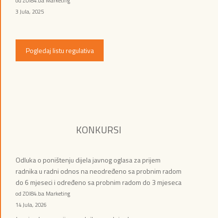
od ZOI84.ba Marketing
3 Jula, 2025
Pogledaj listu regulativa
KONKURSI
Odluka o poništenju dijela javnog oglasa za prijem
radnika u radni odnos na neodređeno sa probnim radom
do 6 mjeseci i određeno sa probnim radom do 3 mjeseca
od ZOI84.ba Marketing
14 Jula, 2026