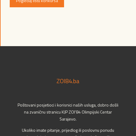
Pogledaj listu konkursa
ZOI84.ba
Poštovani posjetioci i korisnici naših usluga, dobro došli
na zvaničnu stranicu KJP ZOI'84 Olimpijski Centar
Sarajevo.
Ukoliko imate pitanje, prijedlog ili poslovnu ponudu