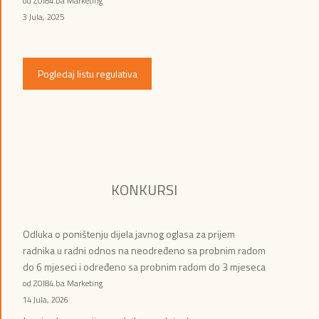
od ZOI84.ba Marketing
3 Jula, 2025
Pogledaj listu regulativa
KONKURSI
Odluka o poništenju dijela javnog oglasa za prijem
radnika u radni odnos na neodređeno sa probnim radom
do 6 mjeseci i određeno sa probnim radom do 3 mjeseca
od ZOI84.ba Marketing
14 Jula, 2026