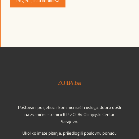
Pogledaj listu konkursa
ZOI84.ba
Poštovani posjetioci i korisnici naših usluga, dobro došli
na zvaničnu stranicu KJP ZOI'84 Olimpijski Centar
Sarajevo.
Ukoliko imate pitanje, prijedlog ili poslovnu ponudu