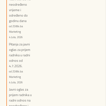
neodređeno
vrijeme i
određeno do
godinu dana
od ZOI84.ba
Marketing
4 Jula, 2026
Pitanja za javni
oglas za prijem
radnika u radni
odnos od
4.7.2026.
od ZOI84.ba
Marketing
4 Jula, 2026
Javni oglas za
prijem radnika u
radni odnos na
neodređeno i