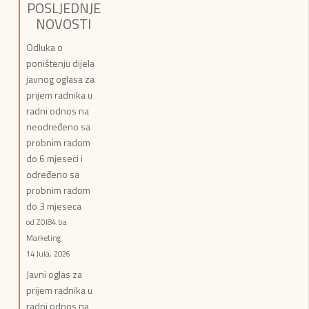
POSLJEDNJE
NOVOSTI
Odluka o
poništenju dijela
javnog oglasa za
prijem radnika u
radni odnos na
neodređeno sa
probnim radom
do 6 mjeseci i
određeno sa
probnim radom
do 3 mjeseca
od ZOI84.ba
Marketing
14 Jula, 2026
Javni oglas za
prijem radnika u
radni odnos na