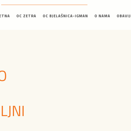
ETNA
OC ZETRA
OC BJELAŠNICA-IGMAN
O NAMA
OBAVIJ
O
LJNI