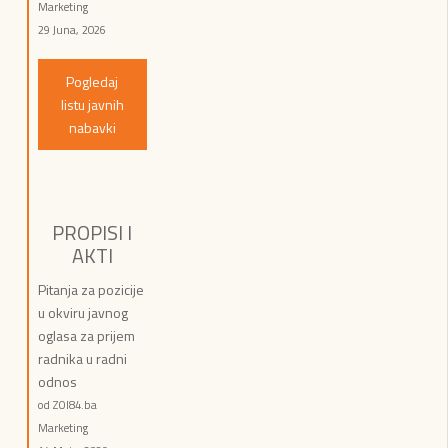
Marketing
29 Juna, 2026
Pogledaj
listu javnih
nabavki
PROPISI I
AKTI
Pitanja za pozicije
u okviru javnog
oglasa za prijem
radnika u radni
odnos
od ZOI84.ba
Marketing