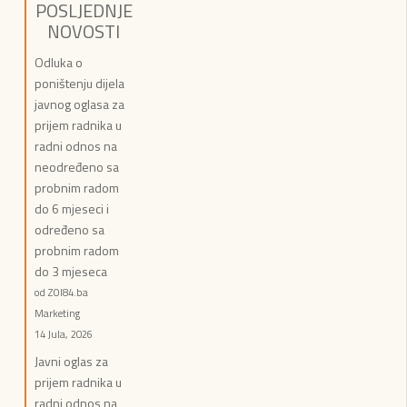
POSLJEDNJE
NOVOSTI
Odluka o
poništenju dijela
javnog oglasa za
prijem radnika u
radni odnos na
neodređeno sa
probnim radom
do 6 mjeseci i
određeno sa
probnim radom
do 3 mjeseca
od ZOI84.ba
Marketing
14 Jula, 2026
Javni oglas za
prijem radnika u
radni odnos na