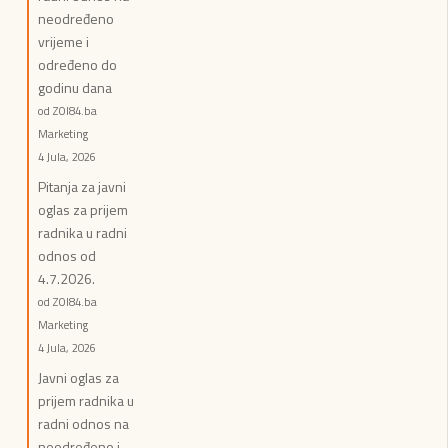
neodređeno
vrijeme i
određeno do
godinu dana
od ZOI84.ba
Marketing
4 Jula, 2026
Pitanja za javni
oglas za prijem
radnika u radni
odnos od
4.7.2026.
od ZOI84.ba
Marketing
4 Jula, 2026
Javni oglas za
prijem radnika u
radni odnos na
neodređeno i