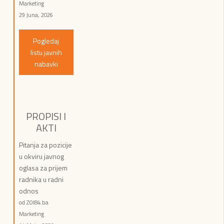
Marketing
29 Juna, 2026
Pogledaj
listu javnih
nabavki
PROPISI I
AKTI
Pitanja za pozicije
u okviru javnog
oglasa za prijem
radnika u radni
odnos
od ZOI84.ba
Marketing