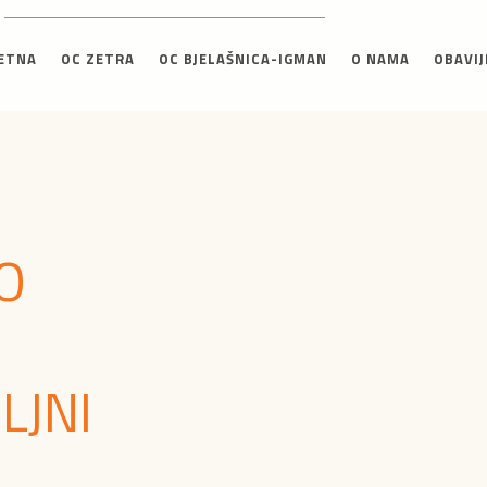
ETNA
OC ZETRA
OC BJELAŠNICA-IGMAN
O NAMA
OBAVIJ
O
LJNI