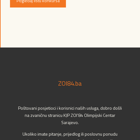
Pogledaj listu konkursa
ZOI84.ba
Poštovani posjetioci i korisnici naših usluga, dobro došli
na zvaničnu stranicu KJP ZOI'84 Olimpijski Centar
Sarajevo.
Ukoliko imate pitanje, prijedlog ili poslovnu ponudu