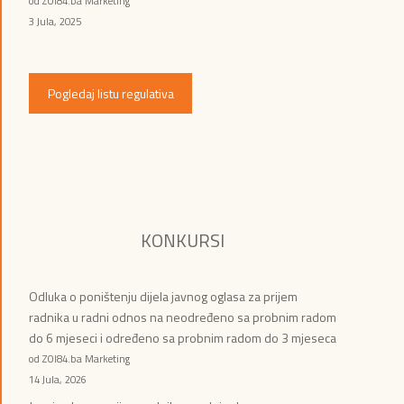
od ZOI84.ba Marketing
3 Jula, 2025
Pogledaj listu regulativa
KONKURSI
Odluka o poništenju dijela javnog oglasa za prijem
radnika u radni odnos na neodređeno sa probnim radom
do 6 mjeseci i određeno sa probnim radom do 3 mjeseca
od ZOI84.ba Marketing
14 Jula, 2026