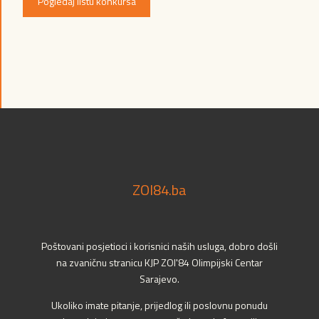
Pogledaj listu konkursa
ZOI84.ba
Poštovani posjetioci i korisnici naših usluga, dobro došli
na zvaničnu stranicu KJP ZOI'84 Olimpijski Centar
Sarajevo.
Ukoliko imate pitanje, prijedlog ili poslovnu ponudu