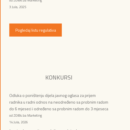
od ZOI84.ba Marketing
3 Jula, 2025
Pogledaj listu regulativa
KONKURSI
Odluka o poništenju dijela javnog oglasa za prijem
radnika u radni odnos na neodređeno sa probnim radom
do 6 mjeseci i određeno sa probnim radom do 3 mjeseca
od ZOI84.ba Marketing
14 Jula, 2026