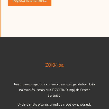
Pogledaj listu konkursa
ZOI84.ba
Poštovani posjetioci i korisnici naših usluga, dobro došli
na zvaničnu stranicu KJP ZOI'84 Olimpijski Centar
Sarajevo.
Ukoliko imate pitanje, prijedlog ili poslovnu ponudu