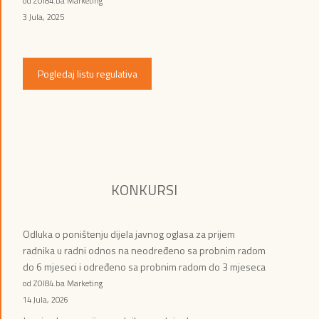
od ZOI84.ba Marketing
3 Jula, 2025
Pogledaj listu regulativa
KONKURSI
Odluka o poništenju dijela javnog oglasa za prijem
radnika u radni odnos na neodređeno sa probnim radom
do 6 mjeseci i određeno sa probnim radom do 3 mjeseca
od ZOI84.ba Marketing
14 Jula, 2026