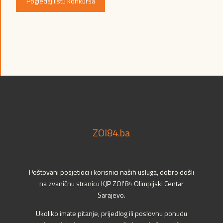
Pogledaj listu konkursa
ZOI84.ba
Poštovani posjetioci i korisnici naših usluga, dobro došli
na zvaničnu stranicu KJP ZOI'84 Olimpijski Centar
Sarajevo.
Ukoliko imate pitanje, prijedlog ili poslovnu ponudu