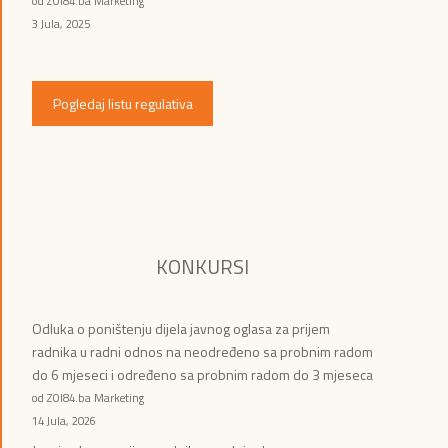
od ZOI84.ba Marketing
3 Jula, 2025
Pogledaj listu regulativa
KONKURSI
Odluka o poništenju dijela javnog oglasa za prijem
radnika u radni odnos na neodređeno sa probnim radom
do 6 mjeseci i određeno sa probnim radom do 3 mjeseca
od ZOI84.ba Marketing
14 Jula, 2026