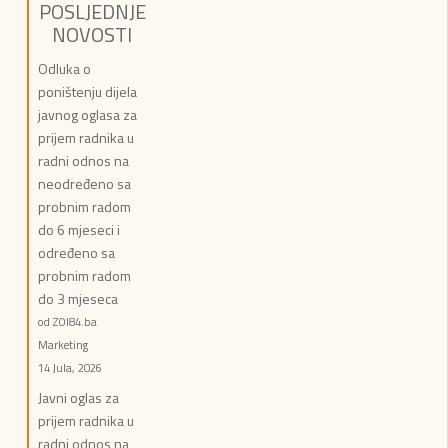
POSLJEDNJE
NOVOSTI
Odluka o
poništenju dijela
javnog oglasa za
prijem radnika u
radni odnos na
neodređeno sa
probnim radom
do 6 mjeseci i
određeno sa
probnim radom
do 3 mjeseca
od ZOI84.ba
Marketing
14 Jula, 2026
Javni oglas za
prijem radnika u
radni odnos na