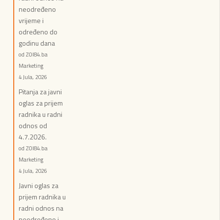
neodređeno
vrijeme i
određeno do
godinu dana
od ZOI84.ba
Marketing
4 Jula, 2026
Pitanja za javni
oglas za prijem
radnika u radni
odnos od
4.7.2026.
od ZOI84.ba
Marketing
4 Jula, 2026
Javni oglas za
prijem radnika u
radni odnos na
neodređeno i