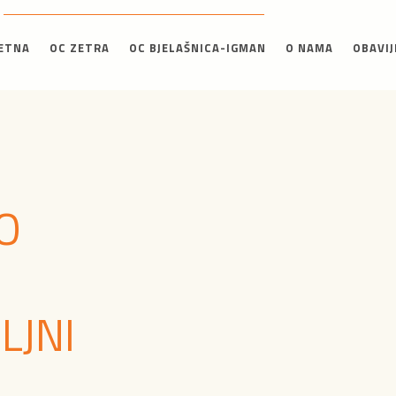
ETNA
OC ZETRA
OC BJELAŠNICA-IGMAN
O NAMA
OBAVIJ
O
LJNI