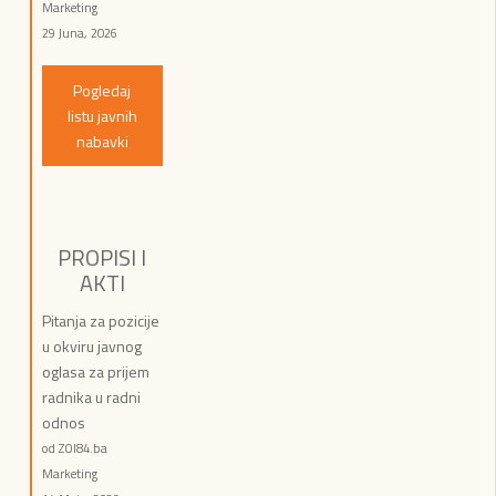
Marketing
29 Juna, 2026
Pogledaj
listu javnih
nabavki
PROPISI I
AKTI
Pitanja za pozicije
u okviru javnog
oglasa za prijem
radnika u radni
odnos
od ZOI84.ba
Marketing