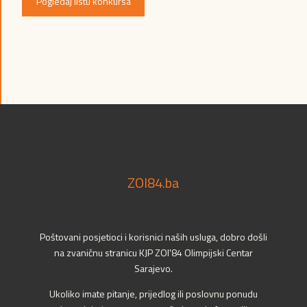
Pogledaj listu konkursa
ZOI84.ba
Poštovani posjetioci i korisnici naših usluga, dobro došli
na zvaničnu stranicu KJP ZOI'84 Olimpijski Centar
Sarajevo.
Ukoliko imate pitanje, prijedlog ili poslovnu ponudu