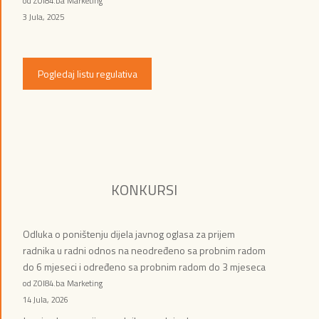
od ZOI84.ba Marketing
3 Jula, 2025
Pogledaj listu regulativa
KONKURSI
Odluka o poništenju dijela javnog oglasa za prijem
radnika u radni odnos na neodređeno sa probnim radom
do 6 mjeseci i određeno sa probnim radom do 3 mjeseca
od ZOI84.ba Marketing
14 Jula, 2026