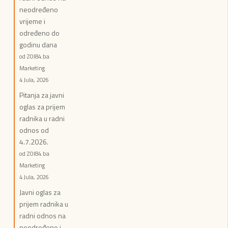
neodređeno
vrijeme i
određeno do
godinu dana
od ZOI84.ba
Marketing
4 Jula, 2026
Pitanja za javni
oglas za prijem
radnika u radni
odnos od
4.7.2026.
od ZOI84.ba
Marketing
4 Jula, 2026
Javni oglas za
prijem radnika u
radni odnos na
neodređeno i