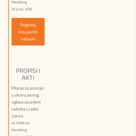
Marketing
29 Juna, 2026
Pogledaj
listu javnih
nabavki
PROPISI I
AKTI
Pitanja za pozicije
u okviru javnog
oglasa za prijem
radnika u radni
odnos
od ZOI84.ba
Marketing