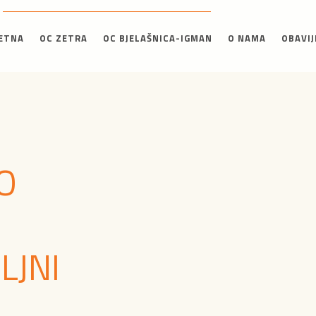
ETNA
OC ZETRA
OC BJELAŠNICA-IGMAN
O NAMA
OBAVIJ
O
LJNI