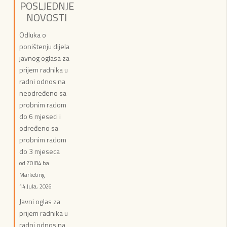
POSLJEDNJE
NOVOSTI
Odluka o
poništenju dijela
javnog oglasa za
prijem radnika u
radni odnos na
neodređeno sa
probnim radom
do 6 mjeseci i
određeno sa
probnim radom
do 3 mjeseca
od ZOI84.ba
Marketing
14 Jula, 2026
Javni oglas za
prijem radnika u
radni odnos na