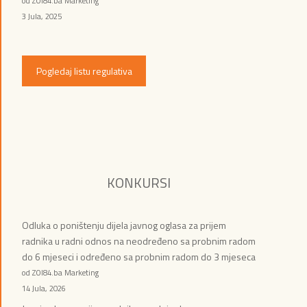
od ZOI84.ba Marketing
3 Jula, 2025
Pogledaj listu regulativa
KONKURSI
Odluka o poništenju dijela javnog oglasa za prijem
radnika u radni odnos na neodređeno sa probnim radom
do 6 mjeseci i određeno sa probnim radom do 3 mjeseca
od ZOI84.ba Marketing
14 Jula, 2026