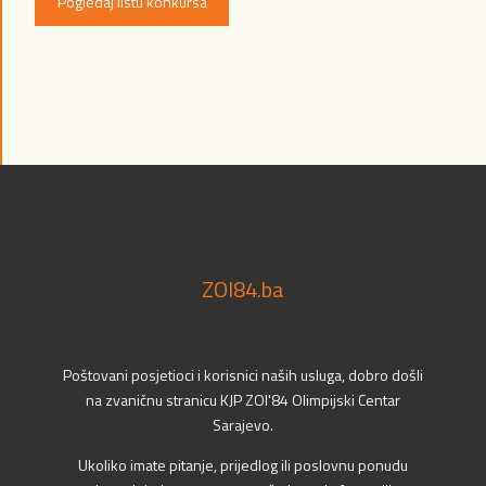
Pogledaj listu konkursa
ZOI84.ba
Poštovani posjetioci i korisnici naših usluga, dobro došli
na zvaničnu stranicu KJP ZOI'84 Olimpijski Centar
Sarajevo.
Ukoliko imate pitanje, prijedlog ili poslovnu ponudu