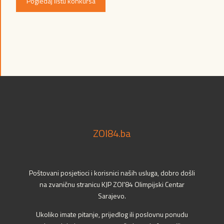
Pogledaj listu konkursa
ZOI84.ba
Poštovani posjetioci i korisnici naših usluga, dobro došli
na zvaničnu stranicu KJP ZOI'84 Olimpijski Centar
Sarajevo.
Ukoliko imate pitanje, prijedlog ili poslovnu ponudu