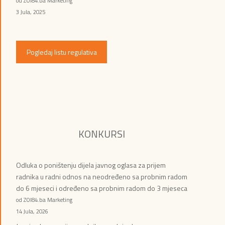
od ZOI84.ba Marketing
3 Jula, 2025
Pogledaj listu regulativa
KONKURSI
Odluka o poništenju dijela javnog oglasa za prijem
radnika u radni odnos na neodređeno sa probnim radom
do 6 mjeseci i određeno sa probnim radom do 3 mjeseca
od ZOI84.ba Marketing
14 Jula, 2026