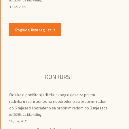
od ZOI84.ba Marketing
3 Jula, 2025
Pogledaj listu regulativa
KONKURSI
Odluka o poništenju dijela javnog oglasa za prijem
radnika u radni odnos na neodređeno sa probnim radom
do 6 mjeseci i određeno sa probnim radom do 3 mjeseca
od ZOI84.ba Marketing
14 Jula, 2026