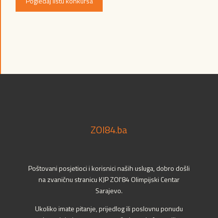
Pogledaj listu konkursa
ZOI84.ba
Poštovani posjetioci i korisnici naših usluga, dobro došli
na zvaničnu stranicu KJP ZOI'84 Olimpijski Centar
Sarajevo.
Ukoliko imate pitanje, prijedlog ili poslovnu ponudu