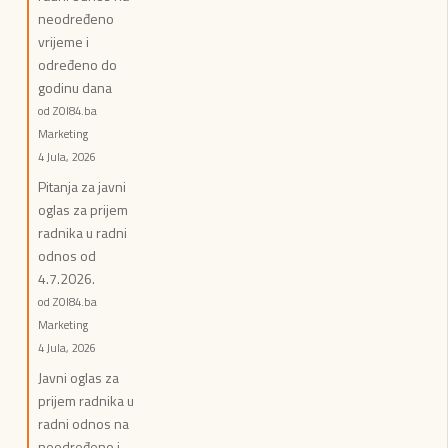
neodređeno
vrijeme i
određeno do
godinu dana
od ZOI84.ba
Marketing
4 Jula, 2026
Pitanja za javni
oglas za prijem
radnika u radni
odnos od
4.7.2026.
od ZOI84.ba
Marketing
4 Jula, 2026
Javni oglas za
prijem radnika u
radni odnos na
neodređeno i