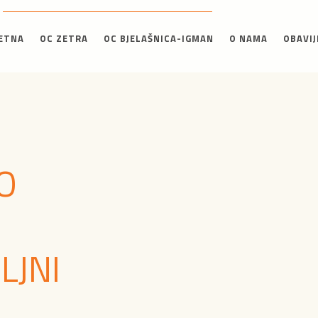
ETNA
OC ZETRA
OC BJELAŠNICA-IGMAN
O NAMA
OBAVIJ
O
LJNI