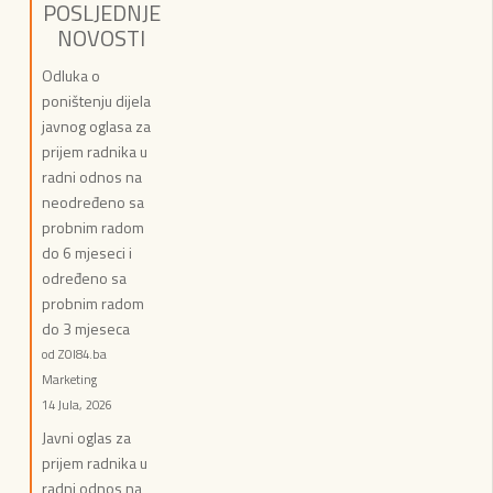
POSLJEDNJE
NOVOSTI
Odluka o
poništenju dijela
javnog oglasa za
prijem radnika u
radni odnos na
neodređeno sa
probnim radom
do 6 mjeseci i
određeno sa
probnim radom
do 3 mjeseca
od ZOI84.ba
Marketing
14 Jula, 2026
Javni oglas za
prijem radnika u
radni odnos na