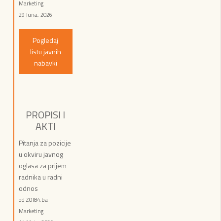
Marketing
29 Juna, 2026
Pogledaj
listu javnih
nabavki
PROPISI I
AKTI
Pitanja za pozicije
u okviru javnog
oglasa za prijem
radnika u radni
odnos
od ZOI84.ba
Marketing