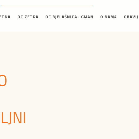
ETNA
OC ZETRA
OC BJELAŠNICA-IGMAN
O NAMA
OBAVIJ
O
LJNI