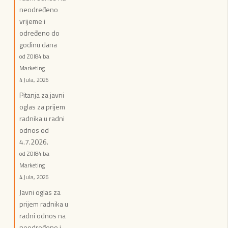
neodređeno
vrijeme i
određeno do
godinu dana
od ZOI84.ba
Marketing
4 Jula, 2026
Pitanja za javni
oglas za prijem
radnika u radni
odnos od
4.7.2026.
od ZOI84.ba
Marketing
4 Jula, 2026
Javni oglas za
prijem radnika u
radni odnos na
neodređeno i