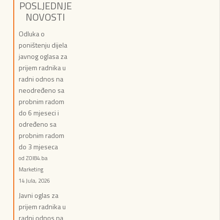
POSLJEDNJE
NOVOSTI
Odluka o
poništenju dijela
javnog oglasa za
prijem radnika u
radni odnos na
neodređeno sa
probnim radom
do 6 mjeseci i
određeno sa
probnim radom
do 3 mjeseca
od ZOI84.ba
Marketing
14 Jula, 2026
Javni oglas za
prijem radnika u
radni odnos na