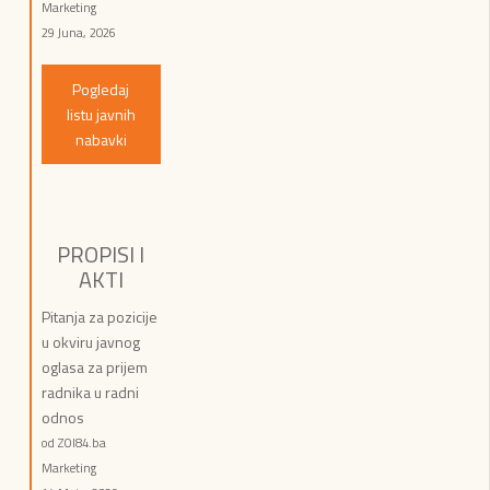
Marketing
29 Juna, 2026
Pogledaj
listu javnih
nabavki
PROPISI I
AKTI
Pitanja za pozicije
u okviru javnog
oglasa za prijem
radnika u radni
odnos
od ZOI84.ba
Marketing