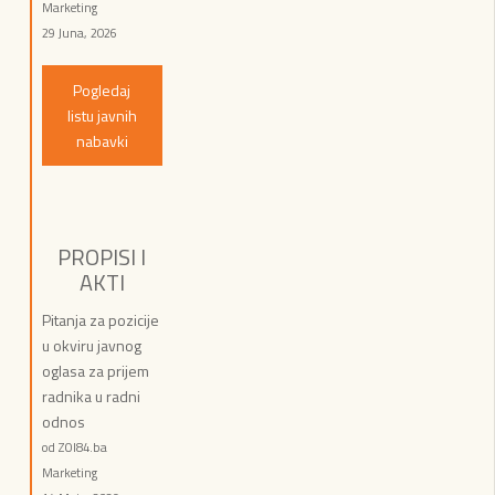
Marketing
29 Juna, 2026
Pogledaj
listu javnih
nabavki
PROPISI I
AKTI
Pitanja za pozicije
u okviru javnog
oglasa za prijem
radnika u radni
odnos
od ZOI84.ba
Marketing