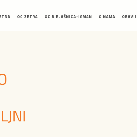
ETNA
OC ZETRA
OC BJELAŠNICA-IGMAN
O NAMA
OBAVIJ
O
LJNI