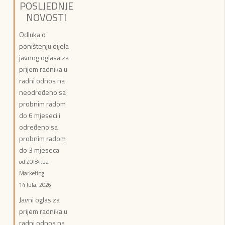
POSLJEDNJE
NOVOSTI
Odluka o
poništenju dijela
javnog oglasa za
prijem radnika u
radni odnos na
neodređeno sa
probnim radom
do 6 mjeseci i
određeno sa
probnim radom
do 3 mjeseca
od ZOI84.ba
Marketing
14 Jula, 2026
Javni oglas za
prijem radnika u
radni odnos na