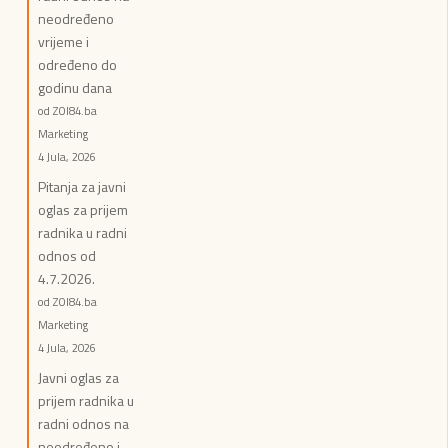
neodređeno
vrijeme i
određeno do
godinu dana
od ZOI84.ba
Marketing
4 Jula, 2026
Pitanja za javni
oglas za prijem
radnika u radni
odnos od
4.7.2026.
od ZOI84.ba
Marketing
4 Jula, 2026
Javni oglas za
prijem radnika u
radni odnos na
neodređeno i