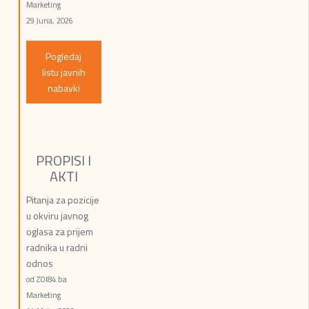
Marketing
29 Juna, 2026
Pogledaj
listu javnih
nabavki
PROPISI I
AKTI
Pitanja za pozicije
u okviru javnog
oglasa za prijem
radnika u radni
odnos
od ZOI84.ba
Marketing