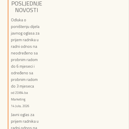
POSLJEDNJE
NOVOSTI
Odluka o
poništenju dijela
javnog oglasa za
prijem radnika u
radni odnos na
neodređeno sa
probnim radom
do 6 mjeseci i
određeno sa
probnim radom
do 3 mjeseca
od ZOI84.ba
Marketing
14 Jula, 2026
Javni oglas za
prijem radnika u
radni odnos na