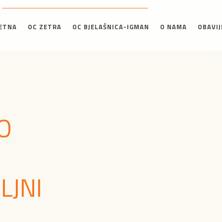
ETNA
OC ZETRA
OC BJELAŠNICA-IGMAN
O NAMA
OBAVIJ
O
LJNI