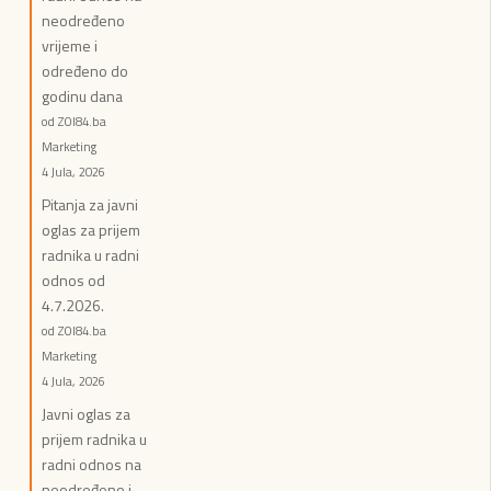
neodređeno
vrijeme i
određeno do
godinu dana
od ZOI84.ba
Marketing
4 Jula, 2026
Pitanja za javni
oglas za prijem
radnika u radni
odnos od
4.7.2026.
od ZOI84.ba
Marketing
4 Jula, 2026
Javni oglas za
prijem radnika u
radni odnos na
neodređeno i