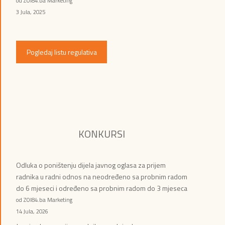
od ZOI84.ba Marketing
3 Jula, 2025
Pogledaj listu regulativa
KONKURSI
Odluka o poništenju dijela javnog oglasa za prijem
radnika u radni odnos na neodređeno sa probnim radom
do 6 mjeseci i određeno sa probnim radom do 3 mjeseca
od ZOI84.ba Marketing
14 Jula, 2026