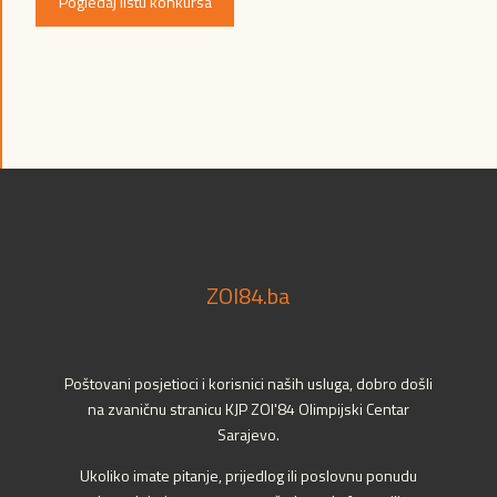
Pogledaj listu konkursa
ZOI84.ba
Poštovani posjetioci i korisnici naših usluga, dobro došli
na zvaničnu stranicu KJP ZOI'84 Olimpijski Centar
Sarajevo.
Ukoliko imate pitanje, prijedlog ili poslovnu ponudu