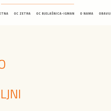
ETNA
OC ZETRA
OC BJELAŠNICA-IGMAN
O NAMA
OBAVIJ
O
LJNI