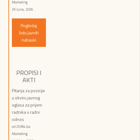
Marketing
29 Juna, 2026
Pogledaj
listu javnih
nabavki
PROPISI I
AKTI
Pitanja za pozicije
u okviru javnog
oglasa za prijem
radnika u radni
odnos
od ZOI84.ba
Marketing