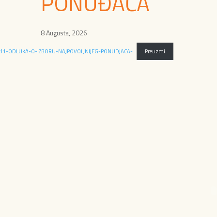
PONUĐAČA
8 Augusta, 2026
11-ODLUKA-O-IZBORU-NAJPOVOLJNIJEG-PONUDJACA-
Preuzmi