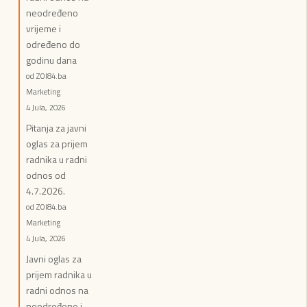
neodređeno
vrijeme i
određeno do
godinu dana
od ZOI84.ba
Marketing
4 Jula, 2026
Pitanja za javni
oglas za prijem
radnika u radni
odnos od
4.7.2026.
od ZOI84.ba
Marketing
4 Jula, 2026
Javni oglas za
prijem radnika u
radni odnos na
neodređeno i