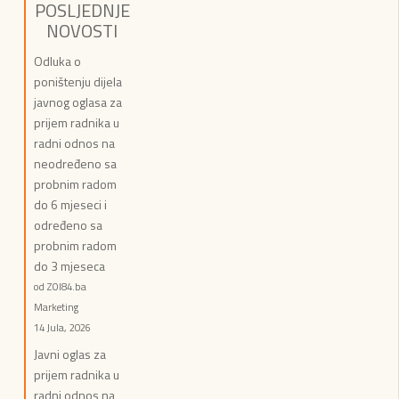
POSLJEDNJE
NOVOSTI
Odluka o
poništenju dijela
javnog oglasa za
prijem radnika u
radni odnos na
neodređeno sa
probnim radom
do 6 mjeseci i
određeno sa
probnim radom
do 3 mjeseca
od ZOI84.ba
Marketing
14 Jula, 2026
Javni oglas za
prijem radnika u
radni odnos na