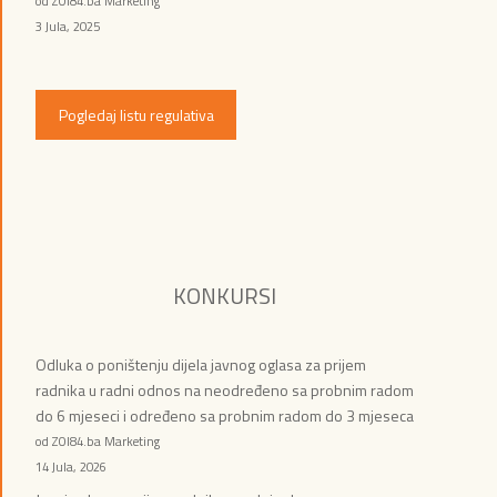
od ZOI84.ba Marketing
3 Jula, 2025
Pogledaj listu regulativa
KONKURSI
Odluka o poništenju dijela javnog oglasa za prijem
radnika u radni odnos na neodređeno sa probnim radom
do 6 mjeseci i određeno sa probnim radom do 3 mjeseca
od ZOI84.ba Marketing
14 Jula, 2026