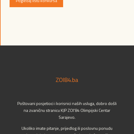
Pogledaj listu konkursa
ZOI84.ba
Poštovani posjetioci i korisnici naših usluga, dobro došli
na zvaničnu stranicu KJP ZOI'84 Olimpijski Centar
Sarajevo.
Ukoliko imate pitanje, prijedlog ili poslovnu ponudu