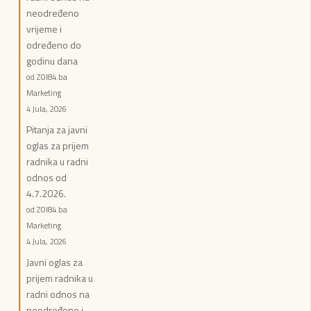
neodređeno
vrijeme i
određeno do
godinu dana
od ZOI84.ba
Marketing
4 Jula, 2026
Pitanja za javni
oglas za prijem
radnika u radni
odnos od
4.7.2026.
od ZOI84.ba
Marketing
4 Jula, 2026
Javni oglas za
prijem radnika u
radni odnos na
neodređeno i