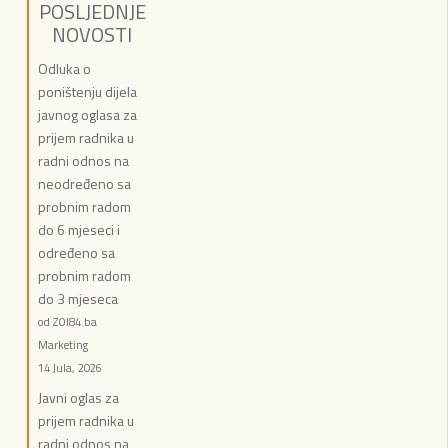
POSLJEDNJE
NOVOSTI
Odluka o
poništenju dijela
javnog oglasa za
prijem radnika u
radni odnos na
neodređeno sa
probnim radom
do 6 mjeseci i
određeno sa
probnim radom
do 3 mjeseca
od ZOI84.ba
Marketing
14 Jula, 2026
Javni oglas za
prijem radnika u
radni odnos na