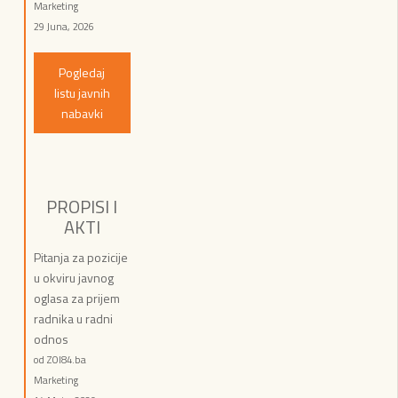
Marketing
29 Juna, 2026
Pogledaj
listu javnih
nabavki
PROPISI I
AKTI
Pitanja za pozicije
u okviru javnog
oglasa za prijem
radnika u radni
odnos
od ZOI84.ba
Marketing