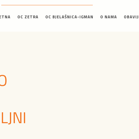
ETNA
OC ZETRA
OC BJELAŠNICA-IGMAN
O NAMA
OBAVIJ
O
LJNI