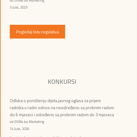
od ZOI84.ba Marketing
3 Jula, 2025
Pogledaj listu regulativa
KONKURSI
Odluka o poništenju dijela javnog oglasa za prijem
radnika u radni odnos na neodređeno sa probnim radom
do 6 mjeseci i određeno sa probnim radom do 3 mjeseca
od ZOI84.ba Marketing
14 Jula, 2026