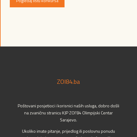
Pogledaj listu konkursa
ZOI84.ba
Poštovani posjetioci i korisnici naših usluga, dobro došli
na zvaničnu stranicu KJP ZOI'84 Olimpijski Centar
Sarajevo.
Ukoliko imate pitanje, prijedlog ili poslovnu ponudu