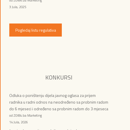
od ZOI84.ba Marketing
3 Jula, 2025
Pogledaj listu regulativa
KONKURSI
Odluka o poništenju dijela javnog oglasa za prijem
radnika u radni odnos na neodređeno sa probnim radom
do 6 mjeseci i određeno sa probnim radom do 3 mjeseca
od ZOI84.ba Marketing
14 Jula, 2026