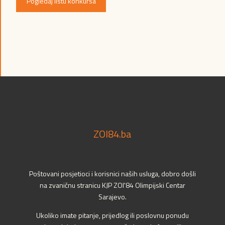
Pogledaj listu konkursa
ZOI84.ba
Poštovani posjetioci i korisnici naših usluga, dobro došli
na zvaničnu stranicu KJP ZOI'84 Olimpijski Centar
Sarajevo.
Ukoliko imate pitanje, prijedlog ili poslovnu ponudu